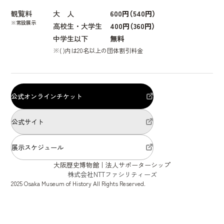
観覧料
大 人
600円（540円）
※常設展示
高校生・大学生
400円（360円）
大阪歴史博物館（なにわ歴博）
中学生以下
無料
〒540-0008 大阪市中央区大手前4丁目1-32
※( )内は20名以上の団体割引料金
［受付電話］
06-6946-5728
公式オンラインチケット
公式サイト
展示スケジュール
大阪歴史博物館｜法人サポーターシップ
株式会社NTTファシリティーズ
2025 Osaka Museum of History All Rights Reserved.