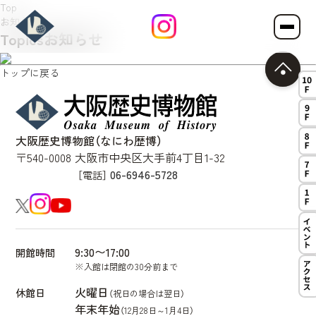
Top
お知らせ
Topics
お知らせ
コンセプト
トップに戻る
推しスポット
大阪歴史博物館（なにわ歴博）
10F 古代
9F 中世・近世
〒540-0008 大阪市中央区大手前4丁目1-32
8F 歴史を掘る
7F 近代・現代
06-6946-5728
［電話］
1F はじまりのフロア
展示&イベント
9:30〜17:00
開館時間
アクセス
※入館は閉館の30分前まで
火曜日
公式オンラインチケット
休館日
（祝日の場合は翌日）
年末年始
（12月28日～1月4日）